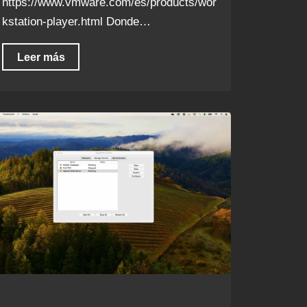
https://www.vmware.com/es/products/wor
kstation-player.html Donde…
Leer más