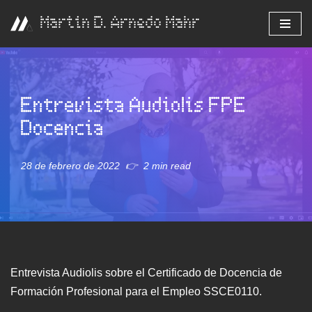
Martin D. Arnedo Mahr
Saltar
al
contenido
Entrevista Audiolis FPE
Docencia
28 de febrero de 2022
2 min read
Entrevista Audiolis sobre el Certificado de Docencia de
Formación Profesional para el Empleo SSCE0110.